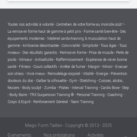
Toutes nos activités à volonté - L'entretien de votre forme au moindre coût ! -
La remise en forme haut de gamme à petit prix - Forme santé bien-être - Des
équipements modernes - Matériel cardio-training & musculation haut de
gamme - Ambiance décontractée - Convivialité - Simplicité - Tous âges - Tous
niveaux - Des résultats garantis - Remise en forme - Prise de muscle - Perte de
poids - Minceur - Anticellulite - Raffermissement - Espérance de vie en bonne
santé - Fitness - Cours collectifs - Arrêter de fumer - Maigrir - Mincir - Evacuer
son stress - Vivre mieux - Remodelage corporel - Vitalité - Energie - Prévention
douleurs du dos - Galber la silhouette - Gym - Stretching - Cuisses, abdos,
fessiers - Body sculpt - Zumba - Pilates - Interval Training - Cardio Boxe - Step
- Body Barre - TRX Suspension Training ® - Personal Training - Coaching -
Corps & Esprit - Renforcement Général - Team Training
Magic Form Taillan - Copyright © 2013 - 2025
Evénements
Nos préstations
Activités