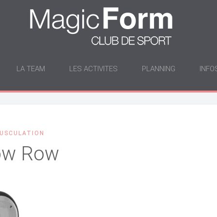
LA TEAM
LES ACTIVITES
PLANNING
INFO
USCULATION
ow Row