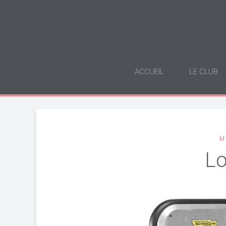
ACCUEIL
LE CLUB
M
L